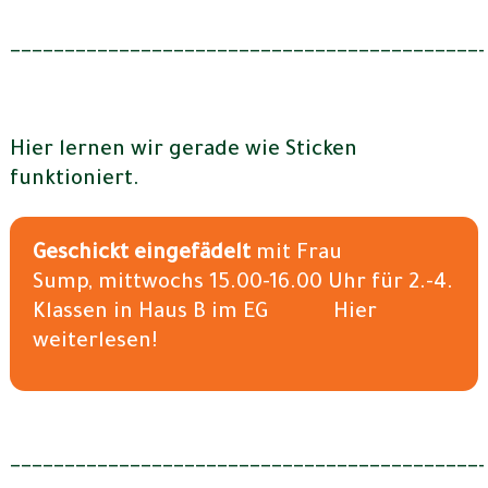
___________________________________________
Hier lernen wir gerade wie Sticken
funktioniert.
Geschickt eingefädelt
mit Frau
Sump, mittwochs 15.00-16.00 Uhr für 2.-4.
Klassen in Haus B im EG Hier
weiterlesen!
___________________________________________