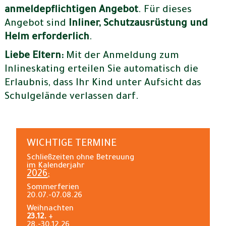
anmeldepflichtigen Angebot
. Für dieses
Angebot sind
Inliner, Schutzausrüstung und
Helm erforderlich
.
Liebe Eltern:
Mit der Anmeldung zum
Inlineskating erteilen Sie automatisch die
Erlaubnis, dass Ihr Kind unter Aufsicht das
Schulgelände verlassen darf.
WICHTIGE TERMINE
Schließzeiten ohne Betreuung
im Kalenderjahr
2026
:
Sommerferien
20.07.-07.08.26
Weihnachten
23.12.
+
28.-30.12.26