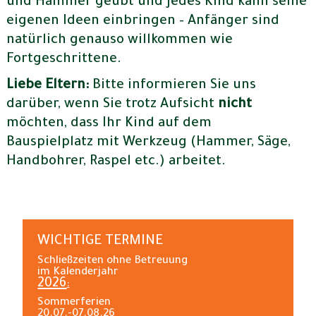
und Hammer geübt und jedes Kind kann seine
eigenen Ideen einbringen – Anfänger sind
natürlich genauso willkommen wie
Fortgeschrittene.
Liebe Eltern:
Bitte informieren Sie uns
darüber, wenn Sie trotz Aufsicht
nicht
möchten, dass Ihr Kind auf dem
Bauspielplatz mit Werkzeug (Hammer, Säge,
Handbohrer, Raspel etc.) arbeitet.
WICHTIGE TERMINE
Schließzeiten ohne Betreuung
im Kalenderjahr
2026
:
Sommerferien
20.07.-07.08.26