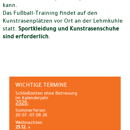
kann.
Das Fußball-Training findet auf den
Kunstrasenplätzen vor Ort an der Lehmkuhle
statt.
Sportkleidung und Kunstrasenschuhe
sind erforderlich
.
WICHTIGE TERMINE
Schließzeiten ohne Betreuung
im Kalenderjahr
2026
:
Sommerferien
20.07.-07.08.26
Weihnachten
23.12.
+